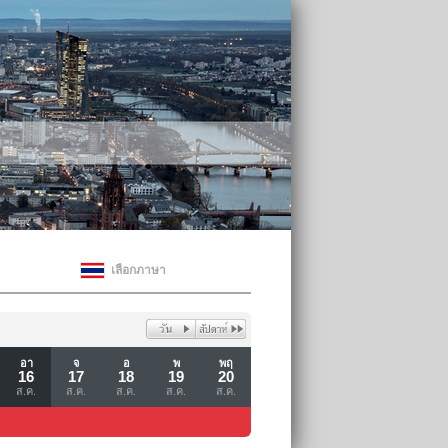
เลือกภาษา
อา
จ
อ
พ
พฤ
16
17
18
19
20
ส.ค.
ส.ค.
ส.ค.
ส.ค.
ส.ค.