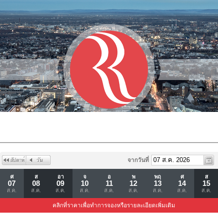
จากวันที่
ศ
ส
อา
จ
อ
พ
พฤ
ศ
ส
07
08
09
10
11
12
13
14
15
ส.ค.
ส.ค.
ส.ค.
ส.ค.
ส.ค.
ส.ค.
ส.ค.
ส.ค.
ส.ค.
คลิกที่ราคาเพื่อทำการจองหรือรายละเอียดเพิ่มเติม