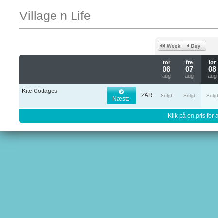
Village n Life
tor
fre
lør
06
07
08
aug
aug
aug
Kite Cottages
ZAR
Solgt
Solgt
Solg
Næste
Klik på en pris for 