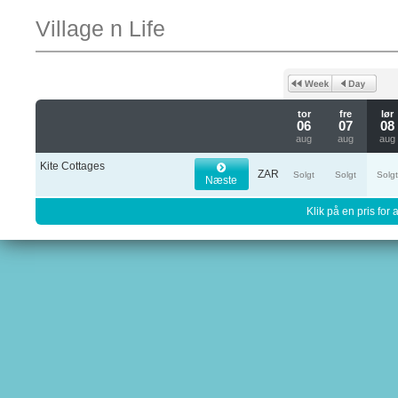
Village n Life
tor
fre
lør
06
07
08
aug
aug
aug
Kite Cottages
ZAR
Solgt
Solgt
Solg
Næste
Klik på en pris for 