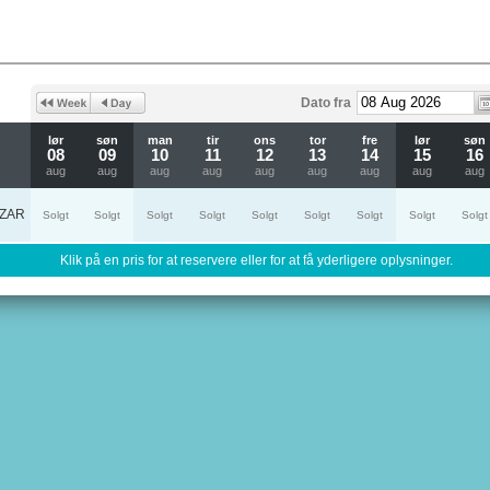
Dato fra
lør
søn
man
tir
ons
tor
fre
lør
søn
08
09
10
11
12
13
14
15
16
aug
aug
aug
aug
aug
aug
aug
aug
aug
ZAR
Solgt
Solgt
Solgt
Solgt
Solgt
Solgt
Solgt
Solgt
Solgt
Klik på en pris for at reservere eller for at få yderligere oplysninger.