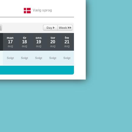
Vælg sprog
man
tir
ons
tor
fre
17
18
19
20
21
aug
aug
aug
aug
aug
Solgt
Solgt
Solgt
Solgt
Solgt