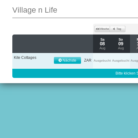
Village n Life
Sa
So
08
09
Aug
Aug
Kite Cottages
Nächste
ZAR
Ausgebucht
Ausgebucht
Ausg
Bitte klicken