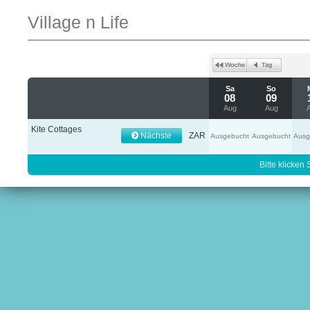
Village n Life
Sa
So
08
09
Aug
Aug
Kite Cottages
Nächste
ZAR
Ausgebucht
Ausgebucht
Ausg
Bitte klicken