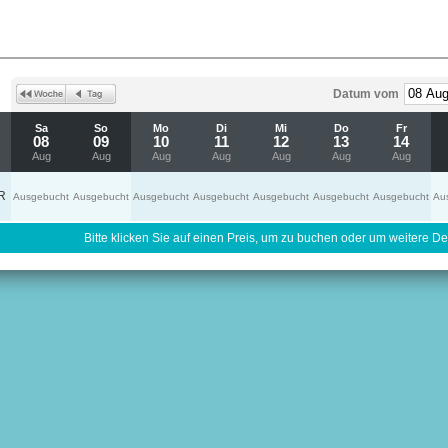
Datum vom
Sa
So
Mo
Di
Mi
Do
Fr
08
09
10
11
12
13
14
Aug
Aug
Aug
Aug
Aug
Aug
Aug
R
Ausgebucht
Ausgebucht
Ausgebucht
Ausgebucht
Ausgebucht
Ausgebucht
Ausgebucht
Au
Bitte klicken Sie auf einen Preis, um zu buchen oder um weitere Det