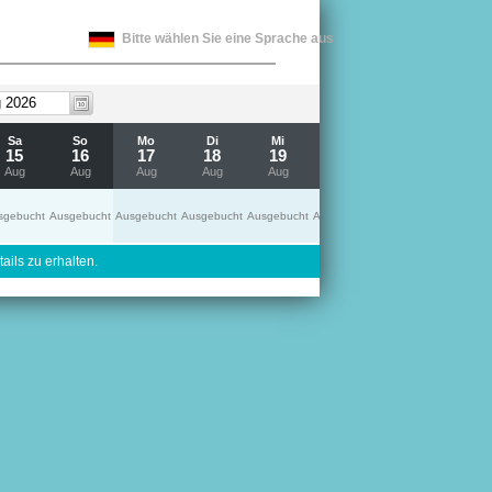
Bitte wählen Sie eine Sprache aus
Sa
So
Mo
Di
Mi
Do
Fr
15
16
17
18
19
20
21
Aug
Aug
Aug
Aug
Aug
Aug
Aug
sgebucht
Ausgebucht
Ausgebucht
Ausgebucht
Ausgebucht
Ausgebucht
Ausgebucht
ails zu erhalten.