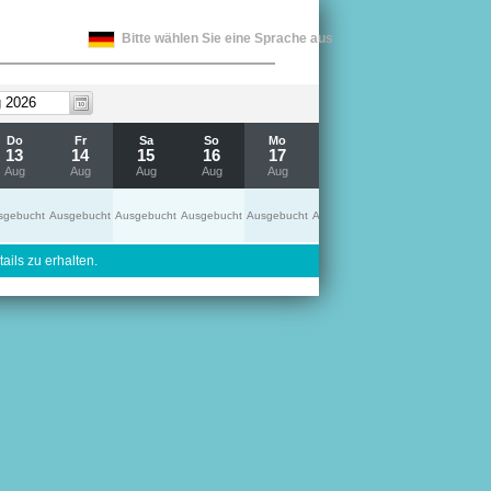
Bitte wählen Sie eine Sprache aus
Do
Fr
Sa
So
Mo
Di
Mi
13
14
15
16
17
18
19
Aug
Aug
Aug
Aug
Aug
Aug
Aug
sgebucht
Ausgebucht
Ausgebucht
Ausgebucht
Ausgebucht
Ausgebucht
Ausgebucht
ails zu erhalten.