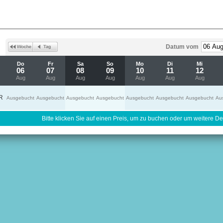
Datum vom
Do
Fr
Sa
So
Mo
Di
Mi
06
07
08
09
10
11
12
Aug
Aug
Aug
Aug
Aug
Aug
Aug
R
Ausgebucht
Ausgebucht
Ausgebucht
Ausgebucht
Ausgebucht
Ausgebucht
Ausgebucht
Au
Bitte klicken Sie auf einen Preis, um zu buchen oder um weitere Det