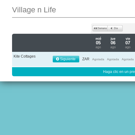
Village n Life
mié
jue
vie
05
06
07
ago
ago
ago
Kite Cottages
Siguiente
ZAR
Agotada
Agotada
Agotada
Haga clic en un pre