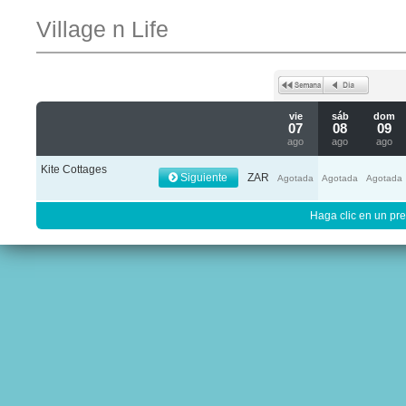
Village n Life
vie
sáb
dom
07
08
09
ago
ago
ago
Kite Cottages
Siguiente
ZAR
Agotada
Agotada
Agotada
Haga clic en un pre