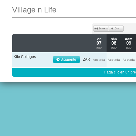
Village n Life
vie
sáb
dom
07
08
09
ago
ago
ago
Kite Cottages
Siguiente
ZAR
Agotada
Agotada
Agotada
Haga clic en un pre