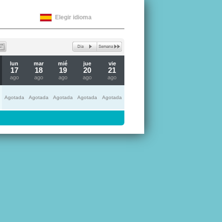
Elegir idioma
lun
mar
mié
jue
vie
17
18
19
20
21
ago
ago
ago
ago
ago
Agotada
Agotada
Agotada
Agotada
Agotada