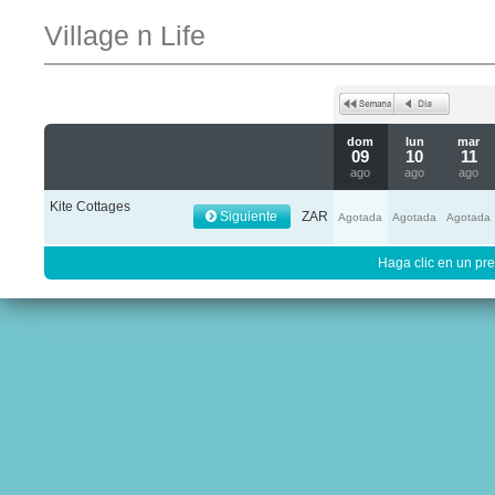
Village n Life
dom
lun
mar
09
10
11
ago
ago
ago
Kite Cottages
Siguiente
ZAR
Agotada
Agotada
Agotada
Haga clic en un pre