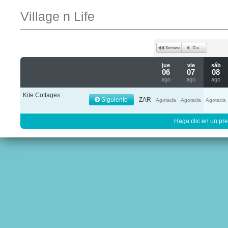
Village n Life
jue
vie
sáb
06
07
08
ago
ago
ago
Kite Cottages
Siguiente
ZAR
Agotada
Agotada
Agotada
Haga clic en un pre