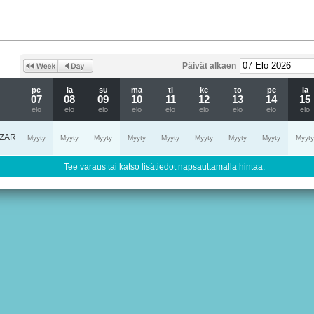
Päivät alkaen
pe
la
su
ma
ti
ke
to
pe
la
07
08
09
10
11
12
13
14
15
elo
elo
elo
elo
elo
elo
elo
elo
elo
ZAR
Myyty
Myyty
Myyty
Myyty
Myyty
Myyty
Myyty
Myyty
Myyty
Tee varaus tai katso lisätiedot napsauttamalla hintaa.