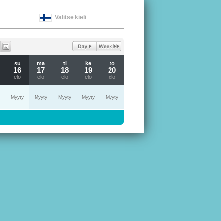
Valitse kieli
su
ma
ti
ke
to
16
17
18
19
20
elo
elo
elo
elo
elo
Myyty
Myyty
Myyty
Myyty
Myyty