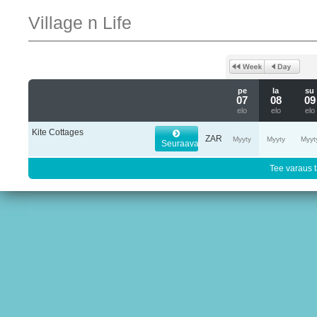
Village n Life
pe
la
su
07
08
09
elo
elo
elo
Kite Cottages
ZAR
Myyty
Myyty
Myyt
Seuraava
Tee varaus t