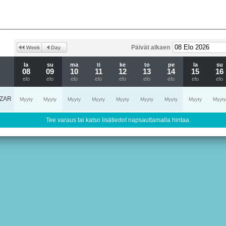
Päivät alkaen
la
su
ma
ti
ke
to
pe
la
su
08
09
10
11
12
13
14
15
16
elo
elo
elo
elo
elo
elo
elo
elo
elo
ZAR
Myyty
Myyty
Myyty
Myyty
Myyty
Myyty
Myyty
Myyty
Myyty
Tee varaus tai katso lisätiedot napsauttamalla hintaa.