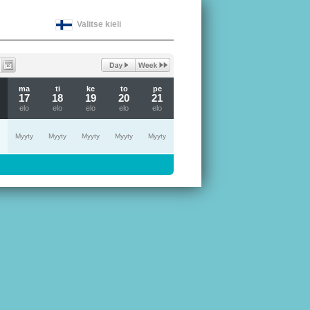
Valitse kieli
ma
ti
ke
to
pe
17
18
19
20
21
elo
elo
elo
elo
elo
Myyty
Myyty
Myyty
Myyty
Myyty