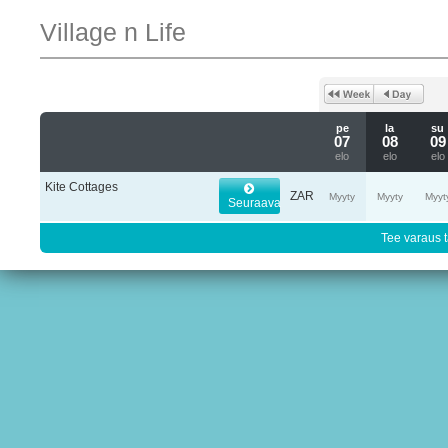
Village n Life
pe
la
su
07
08
09
elo
elo
elo
Kite Cottages
ZAR
Myyty
Myyty
Myyt
Seuraava
Tee varaus t