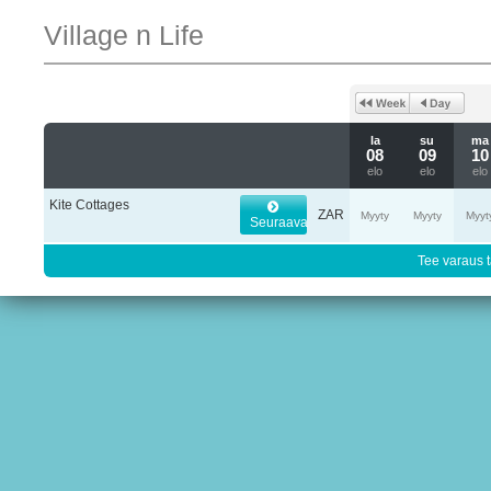
Village n Life
la
su
ma
08
09
10
elo
elo
elo
Kite Cottages
ZAR
Myyty
Myyty
Myyt
Seuraava
Tee varaus t