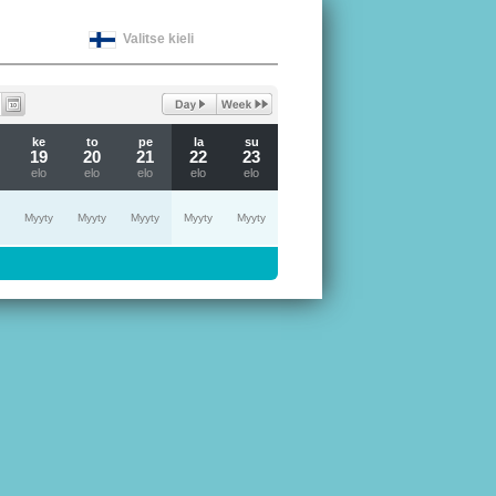
Valitse kieli
ke
to
pe
la
su
19
20
21
22
23
elo
elo
elo
elo
elo
Myyty
Myyty
Myyty
Myyty
Myyty