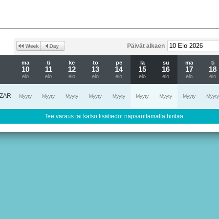
Päivät alkaen
ma
ti
ke
to
pe
la
su
ma
ti
10
11
12
13
14
15
16
17
18
elo
elo
elo
elo
elo
elo
elo
elo
elo
ZAR
Myyty
Myyty
Myyty
Myyty
Myyty
Myyty
Myyty
Myyty
Myyty
Tee varaus tai katso lisätiedot napsauttamalla hintaa.