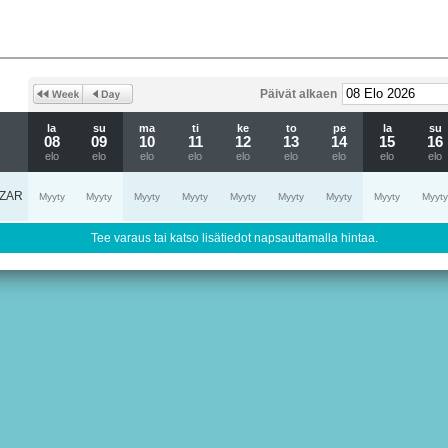
Päivät alkaen
la
su
ma
ti
ke
to
pe
la
su
08
09
10
11
12
13
14
15
16
elo
elo
elo
elo
elo
elo
elo
elo
elo
ZAR
Myyty
Myyty
Myyty
Myyty
Myyty
Myyty
Myyty
Myyty
Myyty
Tee varaus tai katso lisätiedot napsauttamalla hintaa.