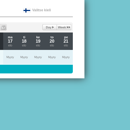
Valitse kieli
ma
ti
ke
to
pe
17
18
19
20
21
elo
elo
elo
elo
elo
Myyty
Myyty
Myyty
Myyty
Myyty