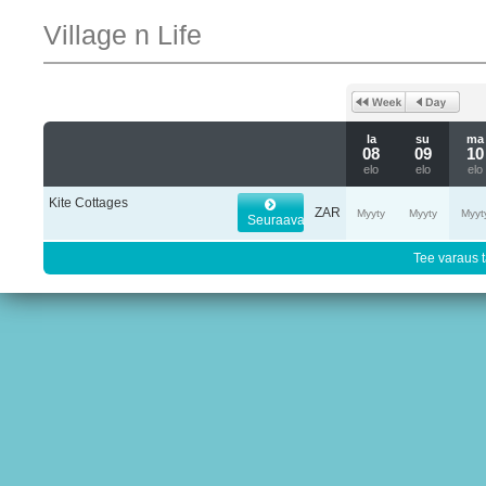
Village n Life
la
su
ma
08
09
10
elo
elo
elo
Kite Cottages
ZAR
Myyty
Myyty
Myyt
Seuraava
Tee varaus t