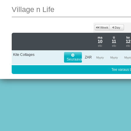
Village n Life
ma
ti
ke
10
11
12
elo
elo
elo
Kite Cottages
ZAR
Myyty
Myyty
Myyt
Seuraava
Tee varaus t