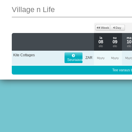
Village n Life
la
su
ma
08
09
10
elo
elo
elo
Kite Cottages
ZAR
Myyty
Myyty
Myyt
Seuraava
Tee varaus t