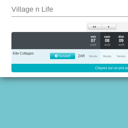
Village n Life
ven
sam
dim
07
08
09
août
août
août
Kite Cottages
Suivant
ZAR
Vendu
Vendu
Vendu
Cliquez sur un prix 