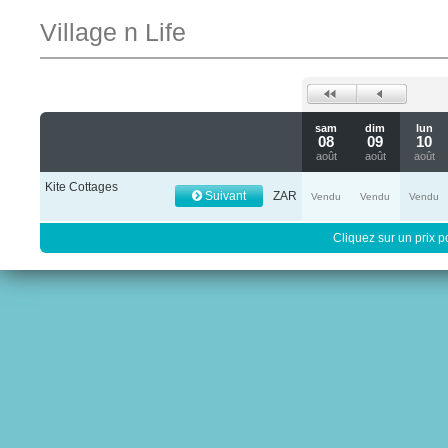
Village n Life
sam
dim
lun
08
09
10
août
août
août
Kite Cottages
Suivant
ZAR
Vendu
Vendu
Vendu
Cliquez sur un prix 