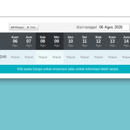
Dari tanggal
Kam
Jum
Sab
Min
Sen
Sel
Rab
Kam
Jum
06
07
08
09
10
11
12
13
14
Agu
Agu
Agu
Agu
Agu
Agu
Agu
Agu
Agu
ZAR
Terjual
Terjual
Terjual
Terjual
Terjual
Terjual
Terjual
Terjual
Terjua
Klik pada harga untuk resarvasi atau untuk informasi lebih lanjut.