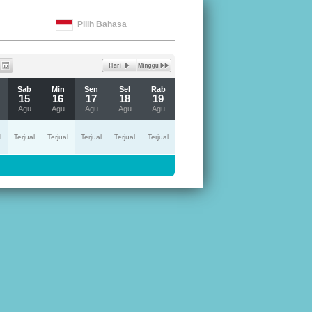
Pilih Bahasa
Sab
Min
Sen
Sel
Rab
15
16
17
18
19
Agu
Agu
Agu
Agu
Agu
l
Terjual
Terjual
Terjual
Terjual
Terjual