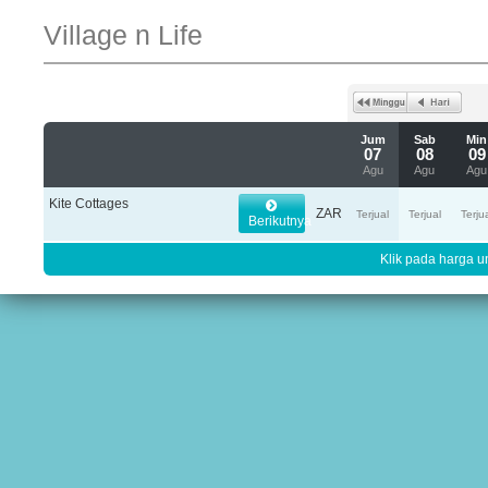
Village n Life
Jum
Sab
Min
07
08
09
Agu
Agu
Agu
Kite Cottages
ZAR
Terjual
Terjual
Terju
Berikutnya
Klik pada harga un