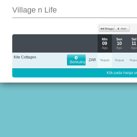
Village n Life
Min
Sen
Sel
09
10
11
Agu
Agu
Agu
Kite Cottages
ZAR
Terjual
Terjual
Terju
Berikutnya
Klik pada harga un