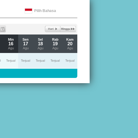
Pilih Bahasa
Min
Sen
Sel
Rab
Kam
16
17
18
19
20
Agu
Agu
Agu
Agu
Agu
l
Terjual
Terjual
Terjual
Terjual
Terjual