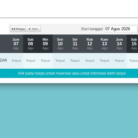
Dari tanggal
Jum
Sab
Min
Sen
Sel
Rab
Kam
Jum
Sab
07
08
09
10
11
12
13
14
15
Agu
Agu
Agu
Agu
Agu
Agu
Agu
Agu
Agu
ZAR
Terjual
Terjual
Terjual
Terjual
Terjual
Terjual
Terjual
Terjual
Terjua
Klik pada harga untuk resarvasi atau untuk informasi lebih lanjut.