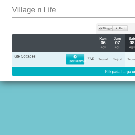
Village n Life
Kam
Jum
Sab
06
07
08
Agu
Agu
Agu
Kite Cottages
ZAR
Terjual
Terjual
Terju
Berikutnya
Klik pada harga un