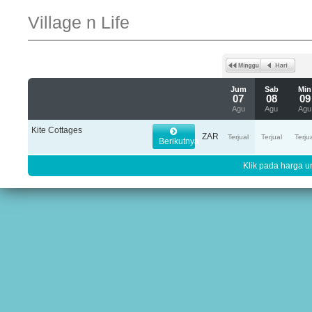
Village n Life
Jum
Sab
Min
07
08
09
Agu
Agu
Agu
Kite Cottages
ZAR
Terjual
Terjual
Terju
Berikutnya
Klik pada harga un