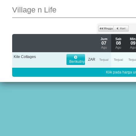
Village n Life
Jum
Sab
Min
07
08
09
Agu
Agu
Agu
Kite Cottages
ZAR
Terjual
Terjual
Terju
Berikutnya
Klik pada harga un