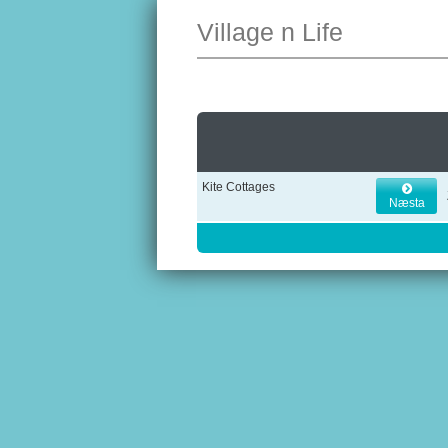
Village n Life
Kite Cottages
Næsta