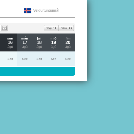
Veldu tungumál
sun
mán
þri
mið
fim
16
17
18
19
20
ágú
ágú
ágú
ágú
ágú
Selt
Selt
Selt
Selt
Selt