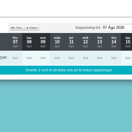
Dagsetning frá
fös
lau
sun
mán
þri
mið
fim
fös
lau
07
08
09
10
11
12
13
14
15
ágú
ágú
ágú
ágú
ágú
ágú
ágú
ágú
ágú
ZAR
Selt
Selt
Selt
Selt
Selt
Selt
Selt
Selt
Selt
Smelltu á verð til að bóka eða að fá frekari upplýsingar.