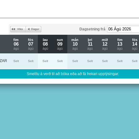
Dagsetning frá
fim
fös
lau
sun
mán
þri
mið
fim
fös
06
07
08
09
10
11
12
13
14
ágú
ágú
ágú
ágú
ágú
ágú
ágú
ágú
ágú
ZAR
Selt
Selt
Selt
Selt
Selt
Selt
Selt
Selt
Selt
Smelltu á verð til að bóka eða að fá frekari upplýsingar.