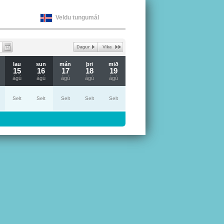
Veldu tungumál
lau
sun
mán
þri
mið
15
16
17
18
19
ágú
ágú
ágú
ágú
ágú
Selt
Selt
Selt
Selt
Selt