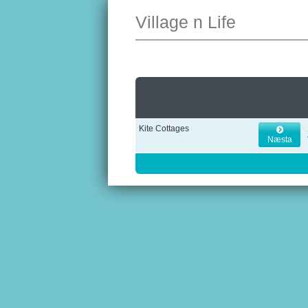
Village n Life
Kite Cottages
Næsta