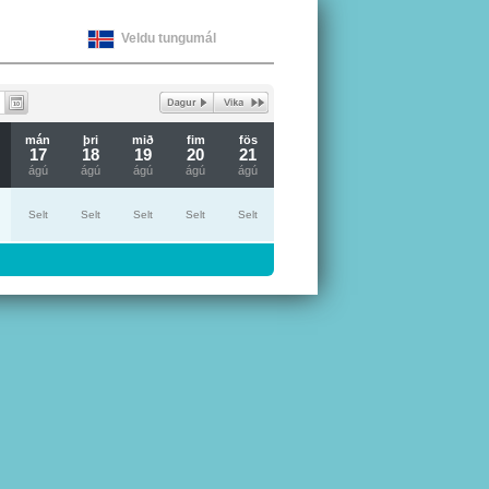
Veldu tungumál
mán
þri
mið
fim
fös
17
18
19
20
21
ágú
ágú
ágú
ágú
ágú
Selt
Selt
Selt
Selt
Selt