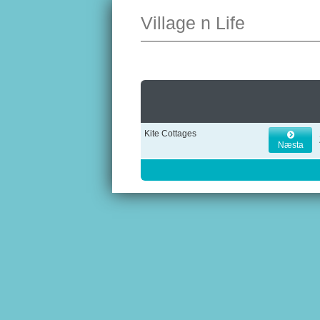
Village n Life
Kite Cottages
Næsta