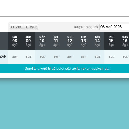
Dagsetning frá
lau
sun
mán
þri
mið
fim
fös
lau
sun
08
09
10
11
12
13
14
15
16
ágú
ágú
ágú
ágú
ágú
ágú
ágú
ágú
ágú
ZAR
Selt
Selt
Selt
Selt
Selt
Selt
Selt
Selt
Selt
Smelltu á verð til að bóka eða að fá frekari upplýsingar.