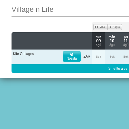
Village n Life
sun
mán
þri
09
10
11
ágú
ágú
ágú
Kite Cottages
ZAR
Selt
Selt
Selt
Næsta
Smelltu á ver