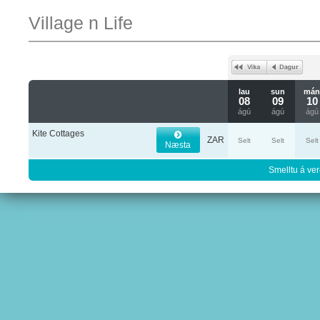
Village n Life
lau
sun
má
08
09
10
ágú
ágú
ágú
Kite Cottages
ZAR
Selt
Selt
Selt
Næsta
Smelltu á ver