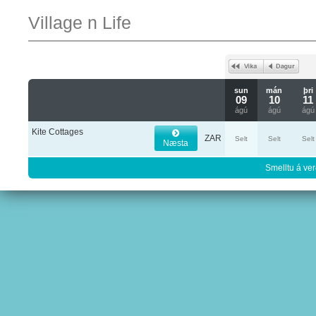
Village n Life
sun
mán
þri
09
10
11
ágú
ágú
ágú
Kite Cottages
ZAR
Selt
Selt
Selt
Næsta
Smelltu á ver