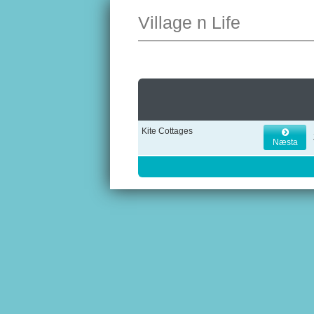
Village n Life
Kite Cottages
Næsta