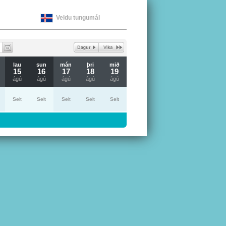
Veldu tungumál
lau
sun
mán
þri
mið
15
16
17
18
19
ágú
ágú
ágú
ágú
ágú
Selt
Selt
Selt
Selt
Selt