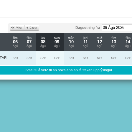
Dagsetning frá
fim
fös
lau
sun
mán
þri
mið
fim
fös
06
07
08
09
10
11
12
13
14
ágú
ágú
ágú
ágú
ágú
ágú
ágú
ágú
ágú
ZAR
Selt
Selt
Selt
Selt
Selt
Selt
Selt
Selt
Selt
Smelltu á verð til að bóka eða að fá frekari upplýsingar.