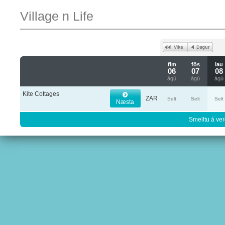
Village n Life
fim
fös
lau
06
07
08
ágú
ágú
ágú
Kite Cottages
ZAR
Selt
Selt
Selt
Næsta
Smelltu á ver