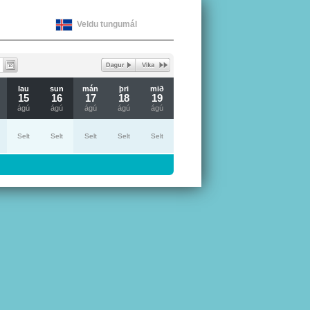
Veldu tungumál
lau
sun
mán
þri
mið
15
16
17
18
19
ágú
ágú
ágú
ágú
ágú
Selt
Selt
Selt
Selt
Selt