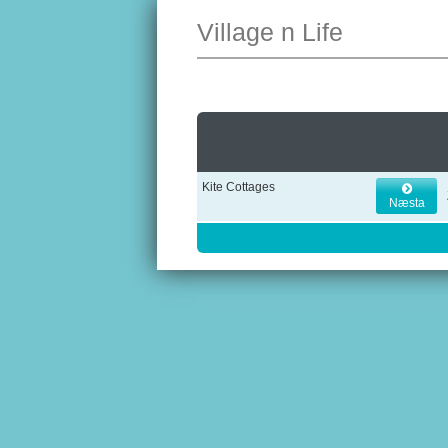
Village n Life
Kite Cottages
Næsta