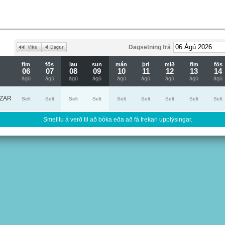
Dagsetning frá
fim
fös
lau
sun
mán
þri
mið
fim
fös
06
07
08
09
10
11
12
13
14
ágú
ágú
ágú
ágú
ágú
ágú
ágú
ágú
ágú
ZAR
Selt
Selt
Selt
Selt
Selt
Selt
Selt
Selt
Selt
Smelltu á verð til að bóka eða að fá frekari upplýsingar.