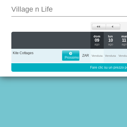
Village n Life
dom
lun
mar
09
10
11
ago
ago
ago
Kite Cottages
ZAR
Venduta
Venduta
Vendu
Prossimo
Fare clic su un prezzo pe