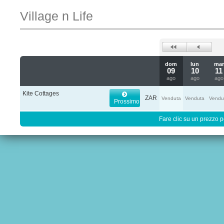
Village n Life
dom
lun
mar
09
10
11
ago
ago
ago
Kite Cottages
ZAR
Venduta
Venduta
Vendu
Prossimo
Fare clic su un prezzo pe