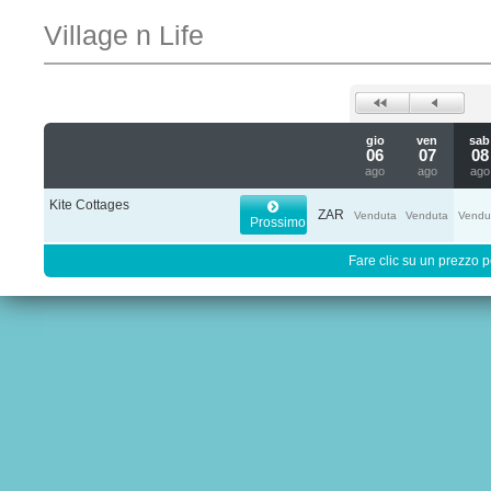
Village n Life
gio
ven
sab
06
07
08
ago
ago
ago
Kite Cottages
ZAR
Venduta
Venduta
Vendu
Prossimo
Fare clic su un prezzo pe