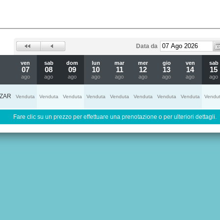
Data da
ven
sab
dom
lun
mar
mer
gio
ven
sab
07
08
09
10
11
12
13
14
15
ago
ago
ago
ago
ago
ago
ago
ago
ago
ZAR
Venduta
Venduta
Venduta
Venduta
Venduta
Venduta
Venduta
Venduta
Vendu
Fare clic su un prezzo per effettuare una prenotazione o per ulteriori dettagli.