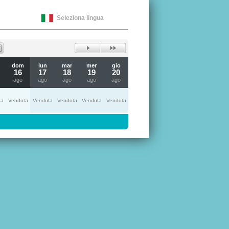
Seleziona lingua
dom
lun
mar
mer
gio
16
17
18
19
20
ago
ago
ago
ago
ago
ta
Venduta
Venduta
Venduta
Venduta
Venduta