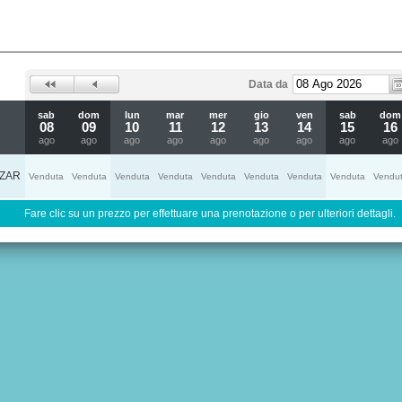
Data da
sab
dom
lun
mar
mer
gio
ven
sab
dom
08
09
10
11
12
13
14
15
16
ago
ago
ago
ago
ago
ago
ago
ago
ago
ZAR
Venduta
Venduta
Venduta
Venduta
Venduta
Venduta
Venduta
Venduta
Vendu
Fare clic su un prezzo per effettuare una prenotazione o per ulteriori dettagli.