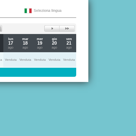
Seleziona lingua
lun
mar
mer
gio
ven
17
18
19
20
21
ago
ago
ago
ago
ago
ta
Venduta
Venduta
Venduta
Venduta
Venduta