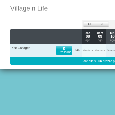
Village n Life
sab
dom
lun
08
09
10
ago
ago
ago
Kite Cottages
ZAR
Venduta
Venduta
Vendu
Prossimo
Fare clic su un prezzo pe