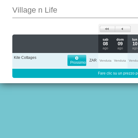
Village n Life
sab
dom
lun
08
09
10
ago
ago
ago
Kite Cottages
ZAR
Venduta
Venduta
Vendu
Prossimo
Fare clic su un prezzo pe