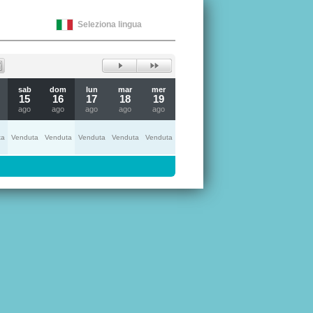
Seleziona lingua
sab
dom
lun
mar
mer
15
16
17
18
19
ago
ago
ago
ago
ago
ta
Venduta
Venduta
Venduta
Venduta
Venduta