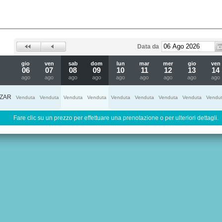
Data da
gio
ven
sab
dom
lun
mar
mer
gio
ven
06
07
08
09
10
11
12
13
14
ago
ago
ago
ago
ago
ago
ago
ago
ago
ZAR
Venduta
Venduta
Venduta
Venduta
Venduta
Venduta
Venduta
Venduta
Vendu
Fare clic su un prezzo per effettuare una prenotazione o per ulteriori dettagli.